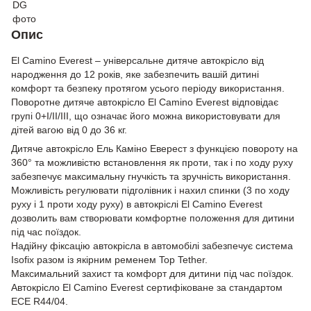
Опис
El Camino Everest – універсальне дитяче автокрісло від
народження до 12 років, яке забезпечить вашій дитині
комфорт та безпеку протягом усього періоду використання.
Поворотне дитяче автокрісло El Camino Everest відповідає
групі 0+I/II/III, що означає його можна використовувати для
дітей вагою від 0 до 36 кг.
Дитяче автокрісло Ель Каміно Еверест з функцією повороту на
360° та можливістю встановлення як проти, так і по ходу руху
забезпечує максимальну гнучкість та зручність використання.
Можливість регулювати підголівник і нахил спинки (3 по ходу
руху і 1 проти ходу руху) в автокріслі El Camino Everest
дозволить вам створювати комфортне положення для дитини
під час поїздок.
Надійну фіксацію автокрісла в автомобілі забезпечує система
Isofix разом із якірним ременем Top Tether.
Максимальний захист та комфорт для дитини під час поїздок.
Автокрісло El Camino Everest сертифіковане за стандартом
ECE R44/04.