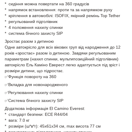
* сидіння можна повертати на 360 градусів
* напрямок встановлення: проти та за напрямком руху
* кріплення в автомобілі: ISOFIX, якірний ремінь Top Tether
* регульований підголівник
* 4 положення нахилу спинки
* система бічного захисту SIP
Зростає разом з дитиною
Одне автокрісло для всіх вікових груп від народження до 12
років «зростає» разом із дитиною. Завдяки регульованим
параметрам (нахил спинки, мультипозиційний підголівник)
автокрісло Ель Каміно Еверест легко адаптується під зріст і
розміри дитини, що підростає.
✅Функція повороту на 360
✅Вкладка для новонародженого
✅Регулювання нахилу спинки
✅Система бічного захисту SIP
Додаткова інформація El Camino Everest:
* стандарт безпеки: ECE R44/04
* вага: 7.0 кг
* розміри (ш*в*г): 45х61х34 см, max висота 77 см
* регулювання: підголовника, нахилу спинки