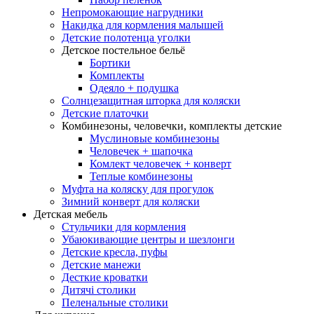
Непромокающие нагрудники
Накидка для кормления малышей
Детские полотенца уголки
Детское постельное бельё
Бортики
Комплекты
Одеяло + подушка
Солнцезащитная шторка для коляски
Детские платочки
Комбинезоны, человечки, комплекты детские
Муслиновые комбинезоны
Человечек + шапочка
Комлект человечек + конверт
Теплые комбинезоны
Муфта на коляску для прогулок
Зимний конверт для коляски
Детская мебель
Стульчики для кормления
Убаюкивающие центры и шезлонги
Детские кресла, пуфы
Детские манежи
Десткие кроватки
Дитячі столики
Пеленальные столики