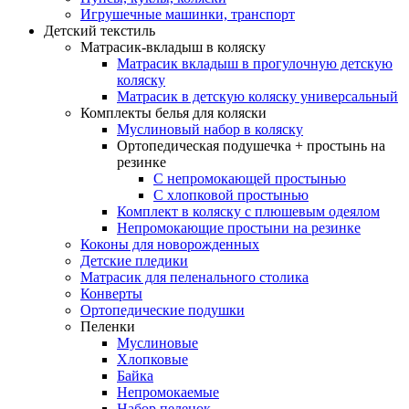
Игрушечные машинки, транспорт
Детский текстиль
Матрасик-вкладыш в коляску
Матрасик вкладыш в прогулочную детскую
коляску
Матрасик в детскую коляску универсальный
Комплекты белья для коляски
Муслиновый набор в коляску
Ортопедическая подушечка + простынь на
резинке
С непромокающей простынью
С хлопковой простынью
Комплект в коляску с плюшевым одеялом
Непромокающие простыни на резинке
Коконы для новорожденных
Детские пледики
Матрасик для пеленального столика
Конверты
Ортопедические подушки
Пеленки
Муслиновые
Хлопковые
Байка
Непромокаемые
Набор пеленок