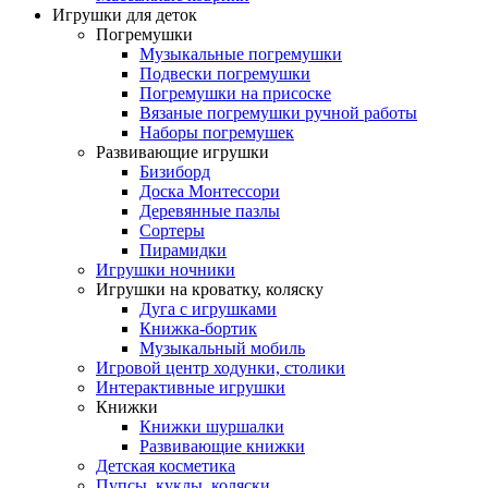
Игрушки для деток
Погремушки
Музыкальные погремушки
Подвески погремушки
Погремушки на присоске
Вязаные погремушки ручной работы
Наборы погремушек
Развивающие игрушки
Бизиборд
Доска Монтессори
Деревянные пазлы
Сортеры
Пирамидки
Игрушки ночники
Игрушки на кроватку, коляску
Дуга с игрушками
Книжка-бортик
Музыкальный мобиль
Игровой центр ходунки, столики
Интерактивные игрушки
Книжки
Книжки шуршалки
Развивающие книжки
Детская косметика
Пупсы, куклы, коляски