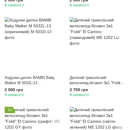
2 000 грн
2 000 грн
В наявності
В наявності
Ходунки дитячі BAMBI Baby
Дитячий триколісний
Walker M 5032L-13
велосипед-біговел 3в1 "Foldi"
(коричневий)
El Camino (лавандовий)
2 000 грн
2 700 грн
В наявності
В наявності
Хіт