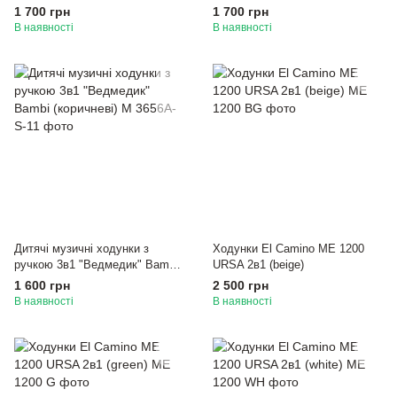
1 700 грн
1 700 грн
В наявності
В наявності
Дитячі музичні ходунки з
Ходунки El Camino ME 1200
ручкою 3в1 "Ведмедик" Bambi
URSA 2в1 (beige)
(коричневі)
1 600 грн
2 500 грн
В наявності
В наявності