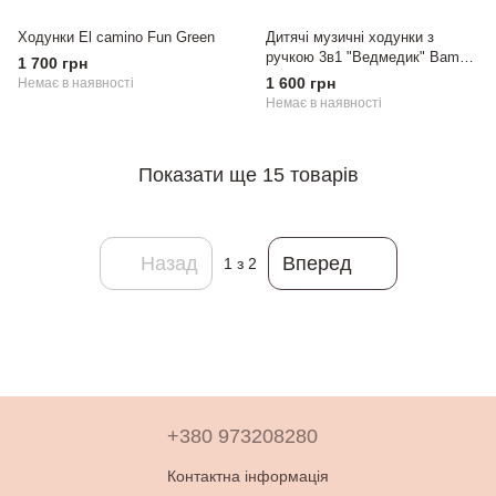
Ходунки El camino Fun Green
Дитячі музичні ходунки з
ручкою 3в1 "Ведмедик" Bambi
1 700 грн
(рожеві)
1 600 грн
Немає в наявності
Немає в наявності
Показати ще 15 товарів
Назад
Вперед
1
з 2
+380 973208280
Контактна інформація