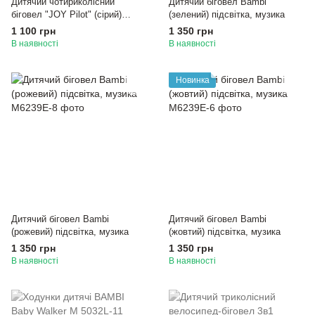
Дитячий чотириколісний
Дитячий біговел Bambi
біговел "JOY Pilot" (сірий)
(зелений) підсвітка, музика
підсвітка, музика
1 100 грн
1 350 грн
В наявності
В наявності
Новинка
Дитячий біговел Bambi
Дитячий біговел Bambi
(рожевий) підсвітка, музика
(жовтий) підсвітка, музика
1 350 грн
1 350 грн
В наявності
В наявності