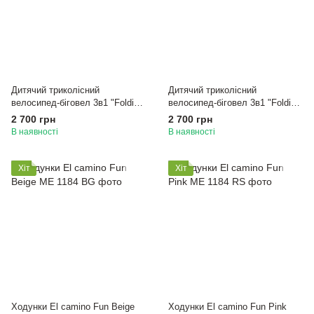
Дитячий триколісний
Дитячий триколісний
велосипед-біговел 3в1 "Foldi"
велосипед-біговел 3в1 "Foldi"
El Camino (графіт)
El Camino (світло зелений)
2 700 грн
2 700 грн
В наявності
В наявності
Хіт
Хіт
Ходунки El camino Fun Beige
Ходунки El camino Fun Pink