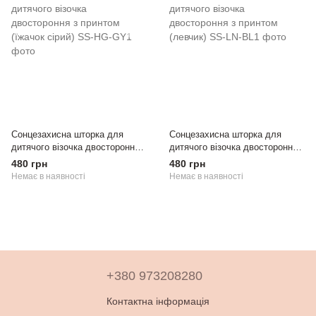
Сонцезахисна шторка для
Сонцезахисна шторка для
дитячого візочка двостороння з
дитячого візочка двостороння з
принтом (їжачок сірий)
принтом (левчик)
480 грн
480 грн
Немає в наявності
Немає в наявності
+380 973208280
Контактна інформація