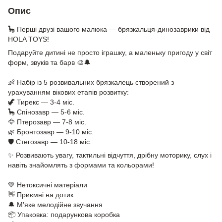
Опис
🦕 Перші друзі вашого малюка — брязкальця-динозаврики від
HOLA TOYS!
Подаруйте дитині не просто іграшку, а маленьку пригоду у світ
форм, звуків та барв 🎨🔔
⠀
👶 Набір із 5 розвивальних брязкалець створений з
урахуванням вікових етапів розвитку:
🦖 Тирекс — 3-4 міс.
🦕 Спінозавр — 5-6 міс.
🦅 Птерозавр — 7-8 міс.
🌿 Бронтозавр — 9-10 міс.
🛡️ Стегозавр — 10-18 міс.
✨ Розвивають увагу, тактильні відчуття, дрібну моторику, слух і
навіть знайомлять з формами та кольорами!
⠀
💚 Нетоксичні матеріали
👋 Приємні на дотик
🔔 М’яке мелодійне звучання
📦 Упаковка: подарункова коробка