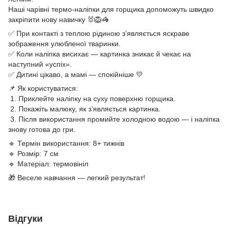
Наші чарівні термо-наліпки для горщика допоможуть швидко
закріпити нову навичку 🐰🦁🦓
✅ При контакті з теплою рідиною з’являється яскраве
зображення улюбленої тваринки.
✅ Коли наліпка висихає — картинка зникає й чекає на
наступний «успіх».
✅ Дитині цікаво, а мамі — спокійніше 💛
📌 Як користуватися:
1. Приклейте наліпку на суху поверхню горщика.
2. Покажіть малюку, як з’являється картинка.
3. Після використання промийте холодною водою — і наліпка
знову готова до гри.
🔹 Термін використання: 8+ тижнів
🔹 Розмір: 7 см
🔹 Матеріал: термовініл
🎁 Веселе навчання — легкий результат!
Відгуки