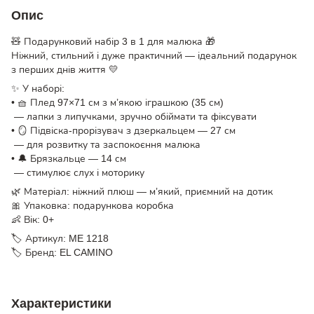
Опис
🧸 Подарунковий набір 3 в 1 для малюка 🎁
Ніжний, стильний і дуже практичний — ідеальний подарунок
з перших днів життя 💛
✨ У наборі:
• 🧺 Плед 97×71 см з м’якою іграшкою (35 см)
— лапки з липучками, зручно обіймати та фіксувати
• 🪞 Підвіска-прорізувач з дзеркальцем — 27 см
— для розвитку та заспокоєння малюка
• 🔔 Брязкальце — 14 см
— стимулює слух і моторику
🌿 Матеріал: ніжний плюш — м’який, приємний на дотик
🎀 Упаковка: подарункова коробка
👶 Вік: 0+
🏷 Артикул: ME 1218
🏷 Бренд: EL CAMINO
Характеристики