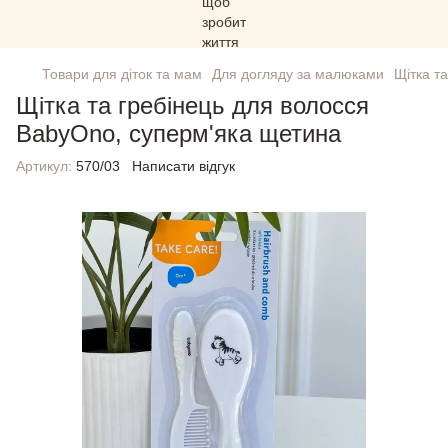
Товари для діток та мам
Для догляду за малюками
Щітка т
Щітка та гребінець для волосся
BabyOno, суперм'яка щетина
Артикул:
570/03
Написати відгук