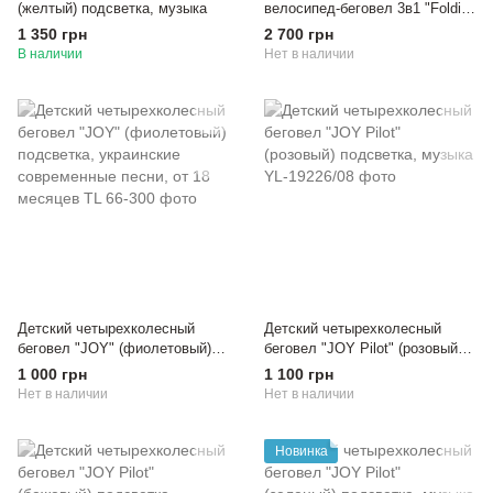
(желтый) подсветка, музыка
велосипед-беговел 3в1 "Foldi"
El Camino (бежевый)
1 350 грн
2 700 грн
В наличии
Нет в наличии
Детский четырехколесный
Детский четырехколесный
беговел "JOY" (фиолетовый)
беговел "JOY Pilot" (розовый)
подсветка, украинские
подсветка, музыка
1 000 грн
1 100 грн
современные песни, от 18
Нет в наличии
Нет в наличии
месяцев
Новинка