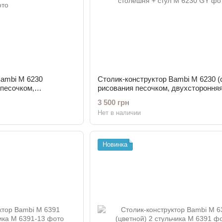
Bambi M 6230
Столик-конструктор Bambi M 6230 (
 песочком,
рисования песочком, двухстороння
шня + стул
столешня + стул
3 500 грн
Нет в наличии
Новинка