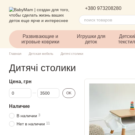
Перейти к основному контенту
+380 973208280
Развивающие и
Игрушки для
Детски
игровые коврики
деток
тексти
Главная
Детская мебель
Дитячі столики
Дитячі столики
Цена, грн
От Цена, грн
До Цена, грн
OK
Наличие
3
В наличии
11
Нет в наличии