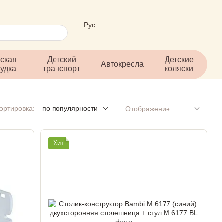
Рус
ская
Детский
Детские
Автокресла
судка
транспорт
коляски
ортировка:
по популярности
Отображение:
Хит