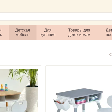
й
Детская
Для
Товары для
Дет
ль
мебель
купания
деток и мам
по
С