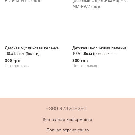
Детская муслиновая пеленка
Детская муслиновая пеленка
100х135см (белый)
100х135см (розовый с
цветочками)
300 грн
300 грн
Нет в наличии
Нет в наличии
+380 973208280
Контактная информация
Полная версия сайта