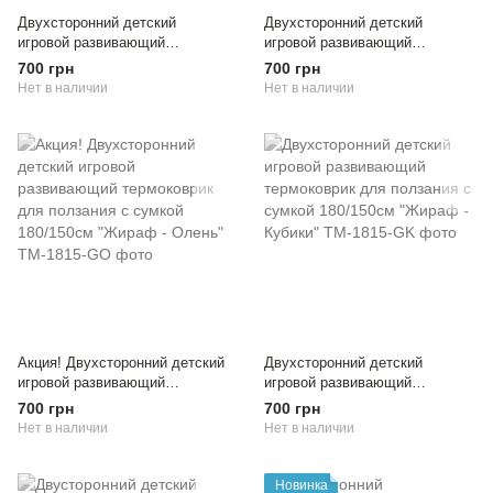
Двухсторонний детский
Двухсторонний детский
игровой развивающий
игровой развивающий
термоковрик для ползания с
термоковрик для ползания с
700 грн
700 грн
сумкой 180/150см "Алфавит -
сумкой 180/150см "Алфавит -
Нет в наличии
Нет в наличии
Город"
Самолетики"
Акция! Двухсторонний детский
Двухсторонний детский
игровой развивающий
игровой развивающий
термоковрик для ползания с
термоковрик для ползания с
700 грн
700 грн
сумкой 180/150см "Жираф -
сумкой 180/150см "Жираф -
Нет в наличии
Нет в наличии
Олень"
Кубики"
Новинка