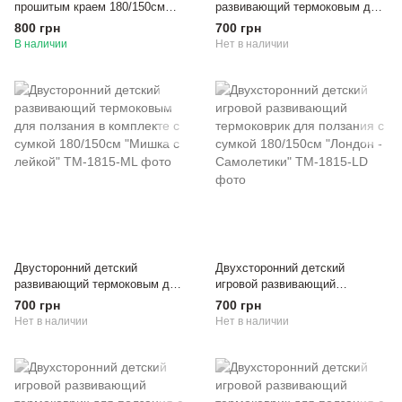
прошитым краем 180/150см
развивающий термоковым для
"Алфавит - Животные" в
ползания с сумкой 180/150см
800 грн
700 грн
комплекте сумочка
"Жираф - Синее дерево"
В наличии
Нет в наличии
Двусторонний детский
Двухсторонний детский
развивающий термоковым для
игровой развивающий
ползания в комплекте с сумкой
термоковрик для ползания с
700 грн
700 грн
180/150см "Мишка с лейкой"
сумкой 180/150см "Лондон -
Нет в наличии
Нет в наличии
Самолетики"