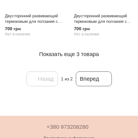
Двусторонний развивающий
Двусторонний развивающий
термоковым для ползания с
термоковым для ползания с
сумкой 180/150см "Африка -
сумкой 180/150см "Веселое
700 грн
700 грн
Карта мира"
путешествие"
Нет в наличии
Нет в наличии
Показать еще 3 товара
Назад
Вперед
1
из 2
+380 973208280