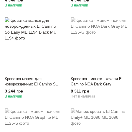
4 940 грн
4 940 грн
В наличии
В наличии
Кроватка-манеж для
Кроватка - манеж - качеля El
новорожденных El Camino So
Camino NOA Dark Gray
Easy ME 1194 Black
3 244 грн
8 311 грн
В наличии
Нет в наличии