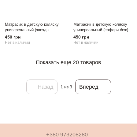
Матрасик в детскую коляску
Матрасик в детскую коляску
универсальный (звезды
универсальный (caфари беж)
голубой)
450 грн
450 грн
Нет в наличии
Нет в наличии
Показать еще 20 товаров
Назад
Вперед
1
из 3
+380 973208280