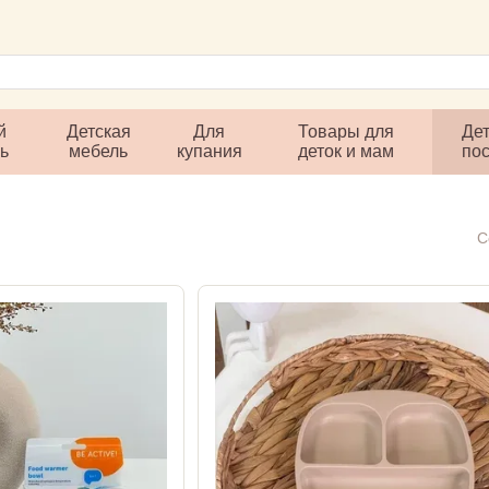
й
Детская
Для
Товары для
Дет
ль
мебель
купания
деток и мам
по
С