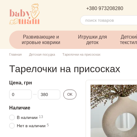
Перейти к основному контенту
+380 973208280
Развивающие и
Игрушки для
Детски
игровые коврики
деток
тексти
Главная
Детская посудка
Тарелочки на присосках
Тарелочки на присосках
Цена, грн
От Цена, грн
До Цена, грн
OK
Наличие
13
В наличии
5
Нет в наличии