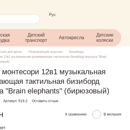
Рус
ская
Детский
Детские
Автокресла
судка
транспорт
коляски
ушки для деток
Развивающие игрушки
Бизиборд
и 12в1 музыкальная развивающая тактильная бизиборд игрушка "Brain
юзовый)
 монтесори 12в1 музыкальная
ающая тактильная бизиборд
а "Brain elephants" (бирюзовый)
Артикул: 919-2
Оставить отзыв
н
К сравнению
В желания
вет