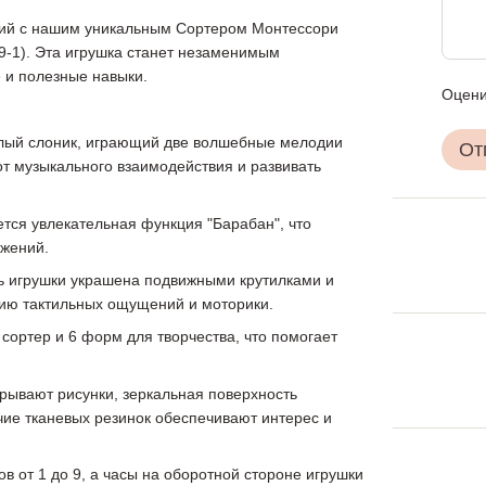
ний с нашим уникальным Сортером Монтессори
9-1). Эта игрушка станет незаменимым
 и полезные навыки.
Оцени
елый слоник, играющий две волшебные мелодии
От
от музыкального взаимодействия и развивать
тся увлекательная функция "Барабан", что
ижений.
ть игрушки украшена подвижными крутилками и
тию тактильных ощущений и моторики.
сортер и 6 форм для творчества, что помогает
рывают рисунки, зеркальная поверхность
чие тканевых резинок обеспечивают интерес и
ов от 1 до 9, а часы на оборотной стороне игрушки