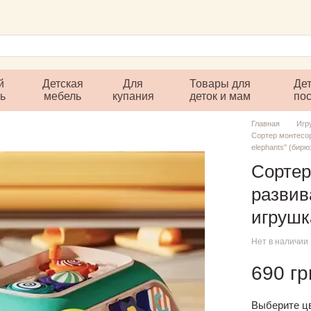
й
Детская
Для
Товары для
Дет
ль
мебель
купания
деток и мам
по
Главная
Игр
Сортер монтесор
elephants" (бир
Сортер
развив
игрушк
Нет в наличии
690 гр
Выберите ц