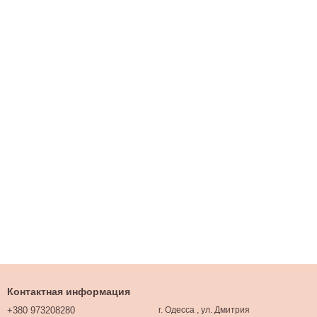
Контактная информация
+380 973208280
г. Одесса , ул. Дмитрия